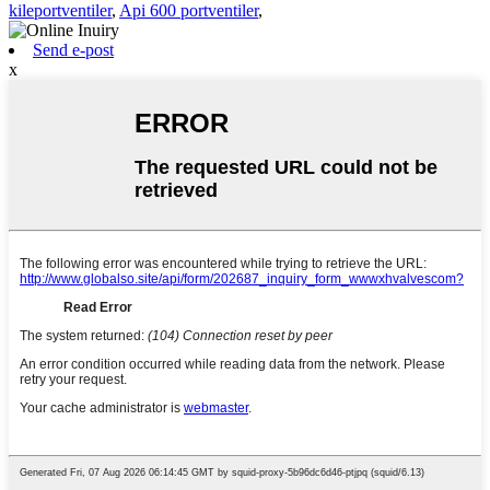
kileportventiler
,
Api 600 portventiler
,
Send e-post
x