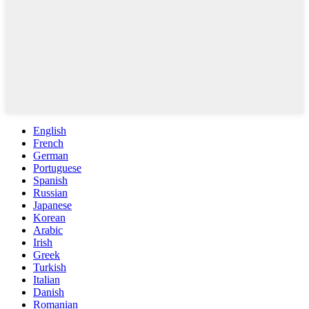
English
French
German
Portuguese
Spanish
Russian
Japanese
Korean
Arabic
Irish
Greek
Turkish
Italian
Danish
Romanian