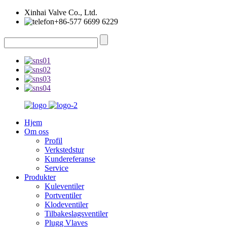
Xinhai Valve Co., Ltd.
+86-577 6699 6229
Hjem
Om oss
Profil
Verkstedstur
Kundereferanse
Service
Produkter
Kuleventiler
Portventiler
Klodeventiler
Tilbakeslagsventiler
Plugg Vlaves