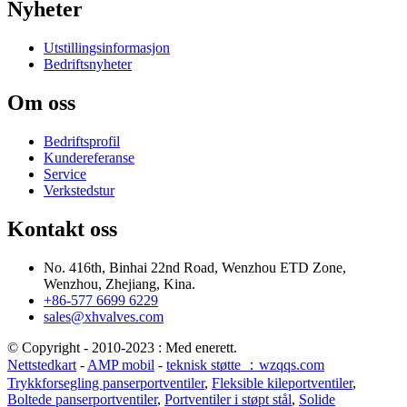
Nyheter
Utstillingsinformasjon
Bedriftsnyheter
Om oss
Bedriftsprofil
Kundereferanse
Service
Verkstedstur
Kontakt oss
No. 416th, Binhai 22nd Road, Wenzhou ETD Zone,
Wenzhou, Zhejiang, Kina.
+86-577 6699 6229
sales@xhvalves.com
© Copyright - 2010-2023 : Med enerett.
Nettstedkart
-
AMP mobil
-
teknisk støtte ：wzqqs.com
Trykkforsegling panserportventiler
,
Fleksible kileportventiler
,
Boltede panserportventiler
,
Portventiler i støpt stål
,
Solide