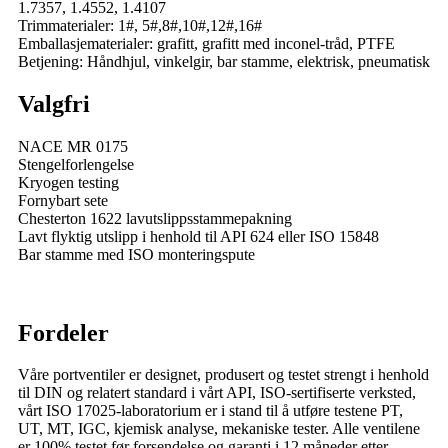
1.7357, 1.4552, 1.4107
Trimmaterialer: 1#, 5#,8#,10#,12#,16#
Emballasjematerialer: grafitt, grafitt med inconel-tråd, PTFE
Betjening: Håndhjul, vinkelgir, bar stamme, elektrisk, pneumatisk
Valgfri
NACE MR 0175
Stengelforlengelse
Kryogen testing
Fornybart sete
Chesterton 1622 lavutslippsstammepakning
Lavt flyktig utslipp i henhold til API 624 eller ISO 15848
Bar stamme med ISO monteringspute
Fordeler
Våre portventiler er designet, produsert og testet strengt i henhold
til DIN og relatert standard i vårt API, ISO-sertifiserte verksted,
vårt ISO 17025-laboratorium er i stand til å utføre testene PT,
UT, MT, IGC, kjemisk analyse, mekaniske tester. Alle ventilene
er 100% testet før forsendelse og garanti i 12 måneder etter