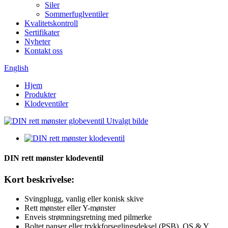
Siler
Sommerfuglventiler
Kvalitetskontroll
Sertifikater
Nyheter
Kontakt oss
English
Hjem
Produkter
Klodeventiler
DIN rett mønster klodeventil
Kort beskrivelse:
Svingplugg, vanlig eller konisk skive
Rett mønster eller Y-mønster
Enveis strømningsretning med pilmerke
Boltet panser eller trykkforseglingsdeksel (PSB), OS & Y