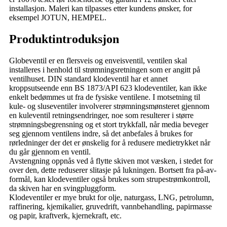
installasjon. Maleri kan tilpasses etter kundens ønsker, for
eksempel JOTUN, HEMPEL.
Produktintroduksjon
Globeventil er en flersveis og enveisventil, ventilen skal
installeres i henhold til strømningsretningen som er angitt på
ventilhuset. DIN standard klodeventil har et annet
kroppsutseende enn BS 1873/API 623 klodeventiler, kan ikke
enkelt bedømmes ut fra de fysiske ventilene. I motsetning til
kule- og sluseventiler involverer strømningsmønsteret gjennom
en kuleventil retningsendringer, noe som resulterer i større
strømningsbegrensning og et stort trykkfall, når media beveger
seg gjennom ventilens indre, så det anbefales å brukes for
rørledninger der det er ønskelig for å redusere medietrykket når
du går gjennom en ventil.
Avstengning oppnås ved å flytte skiven mot væsken, i stedet for
over den, dette reduserer slitasje på lukningen. Bortsett fra på-av-
formål, kan klodeventiler også brukes som strupestrømkontroll,
da skiven har en svingpluggform.
Klodeventiler er mye brukt for olje, naturgass, LNG, petrolumn,
raffinering, kjemikalier, gruvedrift, vannbehandling, papirmasse
og papir, kraftverk, kjernekraft, etc.